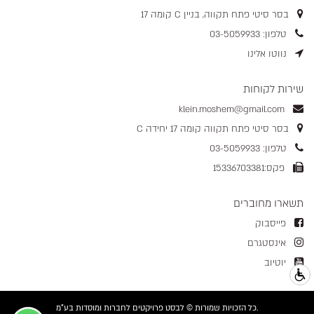
בסר סיטי פתח תקווה, בניין C קומה 17
טלפון: 03-5059933
נווטו אלינו
שירות לקוחות
klein.moshem@gmail.com
בסר סיטי פתח תקווה קומה 17 יחידה C
טלפון: 03-5059933
פקס:15336703381
תשארו מחוברים
פייסבוק
אינסטגרם
יוטיוב
כל הזכויות שמורות © לבסט פרויקטים לחברות ומוסדות בע"מ.