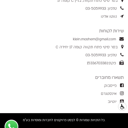
בסר סיטי פתח תקווה, בניין C קומה 17
טלפון: 03-5059933
נווטו אלינו
שירות לקוחות
klein.moshem@gmail.com
בסר סיטי פתח תקווה קומה 17 יחידה C
טלפון: 03-5059933
פקס:15336703381
תשארו מחוברים
פייסבוק
אינסטגרם
יוטיוב
כל הזכויות שמורות © לבסט פרויקטים לחברות ומוסדות בע"מ.