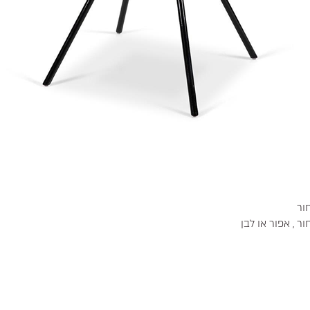
ור
ר , אפור או לבן