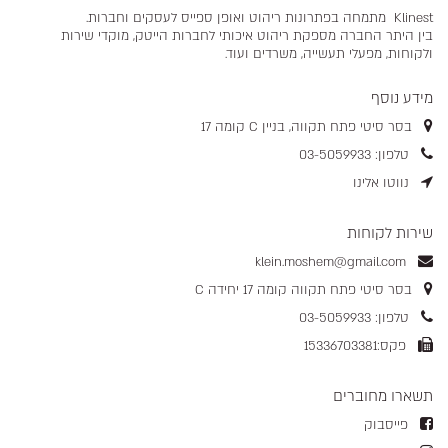
Klinest מתמחה בפתרונות ריהוט ואופן ספייס לעסקים וחברות.
בין היתר החברה מספקת ריהוט איכותי לחברות הייטק, מוקדי שירות
ולקוחות, מפעלי תעשייה, משרדים ועוד.
מידע נוסף
בסר סיטי פתח תקווה, בניין C קומה 17
טלפון: 03-5059933
נווטו אלינו
שירות לקוחות
klein.moshem@gmail.com
בסר סיטי פתח תקווה קומה 17 יחידה C
טלפון: 03-5059933
פקס:15336703381
תשארו מחוברים
פייסבוק